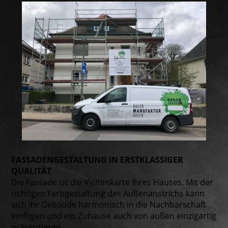
FASSADENGESTALTUNG IN ERSTKLASSIGER
QUALITÄT
Die Fassade ist die Visitenkarte Ihres Hauses. Mit der
richtigen Farbgestaltung des Außenanstrichs kann
sich Ihr Gebäude harmonisch in die Nach­bar­schaft
einfügen und ein Zuhause auch von außen einzigartig
präsentieren.