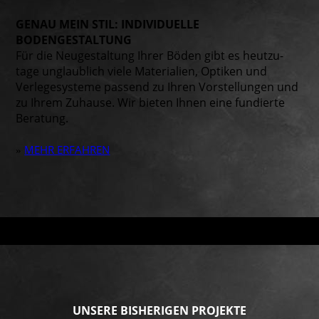
GENAU MEIN STIL: INDIVIDUELLE
BODENGESTALTUNG
Für die Neugestaltung Ihrer Böden gibt es heut­zu­
tage unglaublich viele Materialien, Optiken und
Verlegesysteme passend zu Ihren Vor­stellungen und
zu Ihrem Zuhause. Wir bieten Ihnen eine fundierte
Beratung.
MEHR ERFAHREN
»
UNSERE BISHERIGEN PROJEKTE