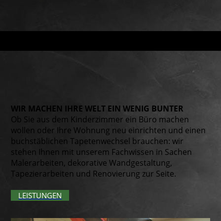
WIR MACHEN IHRE WELT EIN WENIG BUNTER
Ob Sie aus dem Kinderzimmer ein Büro machen
wollen oder Ihre Wohnung neu einrichten und einen
buchstäblichen Tapetenwechsel brauchen: wir
stehen Ihnen mit unserem Fachwissen in Sachen
Malerarbeiten, dekorative Wandgestaltung,
Tapezierarbeiten und Renovierung zur Seite.
LEISTUNGEN