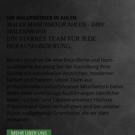
IHR MALERBETRIEB IN AHLEN
MALER MANUFAKTUR AHLEN - IHRE
MALERPROFIS
EIN STARKES TEAM FÜR JEDE
HERAUSFORDERUNG.
Bei uns erhalten Sie eine freundliche und hoch­
qualifizierte Beratung bei der Gestaltung Ihrer
Räume mit individuellen Anstrichen, modernen
Farben und Tapeten. Unser Team aus
professionellen und erfahrenen Mitarbeitern bietet
Ihnen stets zuverlässige Ausführungen sämtlicher
Maler-, Lackier- und Tapezierarbeiten! Höchste
Präzision und Gewissen­haftigkeit sind bei unserer
Arbeit maßgebende Grundsätze, die wir stets
einhalten.
MEHR ÜBER UNS