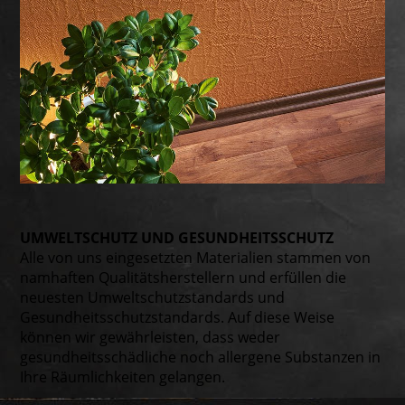
UMWELT­SCHUTZ UND GESUND­HEITS­SCHUTZ
Alle von uns eingesetzten Materialien stammen von
namhaften Qualitätsherstellern und erfüllen die
neuesten Umweltschutzstandards und
Gesundheitsschutzstandards. Auf diese Weise
können wir gewährleisten, dass weder
gesundheitsschädliche noch allergene Substanzen in
Ihre Räumlichkeiten gelangen.