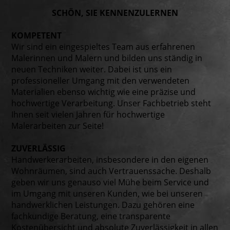
SCHÖN, SIE KENNEN­ZU­LERNEN
KOMPETENT
Wir sind ein eingespieltes Team aus erfahrenen
Malerinnen und Malern und bilden uns ständig in
neuen Techniken weiter. Dabei ist uns ein
professioneller Umgang mit den verwendeten
Materialien ebenso wichtig wie eine präzise und
hochwertige Verarbeitung. Unser Fachbetrieb steht
Ihnen seit vielen Jahren für hochwertige
Malerarbeiten zur Seite!
ZUVERLÄSSIG
Handwerkerarbeiten, insbesondere in den eigenen
Wohnräumen, sind auch Vertrauenssache. Deshalb
geben wir uns genauso viel Mühe beim Service und
im Umgang mit unseren Kunden, wie bei unseren
handwerklichen Leistungen. Dazu gehören eine
fachkundige Beratung, eine transparente
Kostenübersicht und absolute Zuverlässigkeit in allen