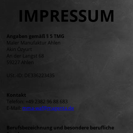
IMPRESSUM
Angaben gemäß § 5 TMG
Maler Manufaktur Ahlen
Akin Özyurt
An der Langst 68
59227 Ahlen
USt.-ID: DE336223435
Kontakt
Telefon: +49 2382 96 88 683
E-Mail:
mma-waf@magenta.de
Berufsbezeichnung und besondere berufliche