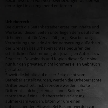
Bekanntwerden von Rechtsverletzungen werden wir
derartige Links umgehend entfernen.
Urheberrecht
Die durch die Seitenbetreiber erstellten Inhalte und
Werke auf diesen Seiten unterliegen dem deutschen
Urheberrecht. Die Vervielfältigung, Bearbeitung,
Verbreitung und jede Art der Verwertung außerhalb
der Grenzen des Urheberrechtes bedürfen der
schriftlichen Zustimmung des jeweiligen Autors bzw.
Erstellers. Downloads und Kopien dieser Seite sind
nur für den privaten, nicht kommerziellen Gebrauch
gestattet.
Soweit die Inhalte auf dieser Seite nicht vom
Betreiber erstellt wurden, werden die Urheberrechte
Dritter beachtet. Insbesondere werden Inhalte
Dritter als solche gekennzeichnet. Sollten Sie
trotzdem auf eine Urheberrechtsverletzung
aufmerksam werden, bitten wir um einen
entsprechenden Hinweis. Bei Bekanntwerden von