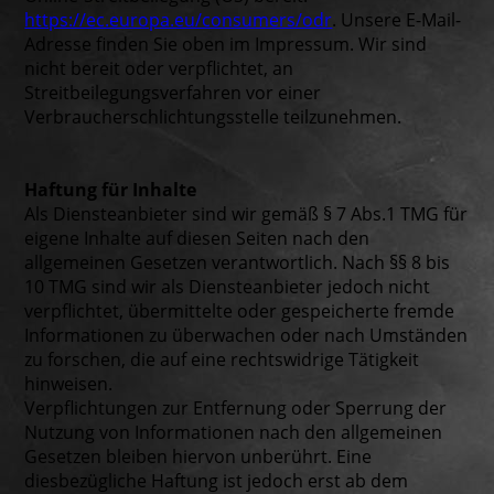
https://ec.europa.eu/consumers/odr
. Unsere E-Mail-
Adresse finden Sie oben im Impressum. Wir sind
nicht bereit oder verpflichtet, an
Streitbeilegungsverfahren vor einer
Verbraucherschlichtungsstelle teilzunehmen.
Haftung für Inhalte
Als Diensteanbieter sind wir gemäß § 7 Abs.1 TMG für
eigene Inhalte auf diesen Seiten nach den
allgemeinen Gesetzen verantwortlich. Nach §§ 8 bis
10 TMG sind wir als Diensteanbieter jedoch nicht
verpflichtet, übermittelte oder gespeicherte fremde
Informationen zu überwachen oder nach Umständen
zu forschen, die auf eine rechtswidrige Tätigkeit
hinweisen.
Verpflichtungen zur Entfernung oder Sperrung der
Nutzung von Informationen nach den allgemeinen
Gesetzen bleiben hiervon unberührt. Eine
diesbezügliche Haftung ist jedoch erst ab dem