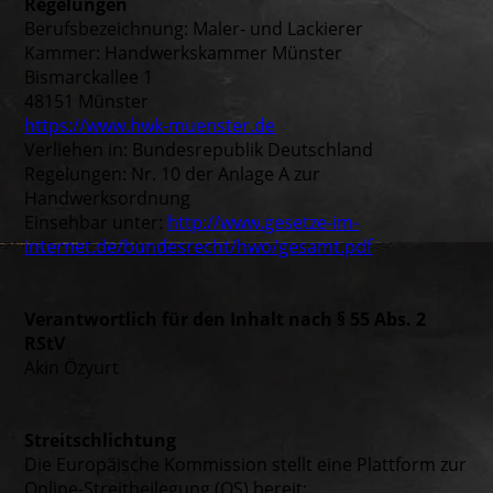
Regelungen
Berufsbezeichnung: Maler- und Lackierer
Kammer: Handwerkskammer Münster
Bismarckallee 1
48151 Münster
https://www.hwk-muenster.de
Verliehen in: Bundesrepublik Deutschland
Regelungen: Nr. 10 der Anlage A zur
Handwerksordnung
Einsehbar unter:
http://www.gesetze-im-
internet.de/bundesrecht/hwo/gesamt.pdf
Verantwortlich für den Inhalt nach § 55 Abs. 2
RStV
Akin Özyurt
Streitschlichtung
Die Europäische Kommission stellt eine Plattform zur
Online-Streitbeilegung (OS) bereit: