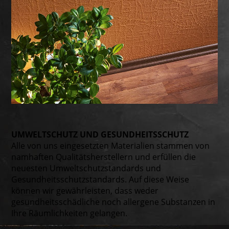
UMWELT­SCHUTZ UND GESUND­HEITS­SCHUTZ
Alle von uns eingesetzten Materialien stammen von
namhaften Qualitätsherstellern und erfüllen die
neuesten Umweltschutzstandards und
Gesundheitsschutzstandards. Auf diese Weise
können wir gewährleisten, dass weder
gesundheitsschädliche noch allergene Substanzen in
Ihre Räumlichkeiten gelangen.