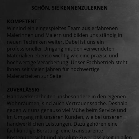
SCHÖN, SIE KENNEN­ZU­LERNEN
KOMPETENT
Wir sind ein eingespieltes Team aus erfahrenen
Malerinnen und Malern und bilden uns ständig in
neuen Techniken weiter. Dabei ist uns ein
professioneller Umgang mit den verwendeten
Materialien ebenso wichtig wie eine präzise und
hochwertige Verarbeitung. Unser Fachbetrieb steht
Ihnen seit vielen Jahren für hochwertige
Malerarbeiten zur Seite!
ZUVERLÄSSIG
Handwerkerarbeiten, insbesondere in den eigenen
Wohnräumen, sind auch Vertrauenssache. Deshalb
geben wir uns genauso viel Mühe beim Service und
im Umgang mit unseren Kunden, wie bei unseren
handwerklichen Leistungen. Dazu gehören eine
fachkundige Beratung, eine transparente
Kostenübersicht und absolute Zuverlässigkeit in allen