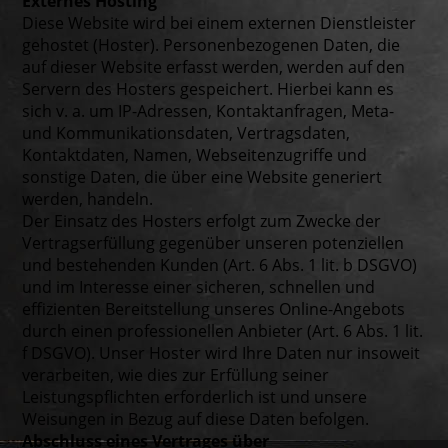
Externes Hosting
Diese Website wird bei einem externen Dienstleister
gehostet (Hoster). Personenbezogenen Daten, die
auf dieser Website erfasst werden, werden auf den
Servern des Hosters gespeichert. Hierbei kann es
sich v. a. um IP-Adressen, Kontaktanfragen, Meta-
und Kommunikationsdaten, Vertragsdaten,
Kontaktdaten, Namen, Webseitenzugriffe und
sonstige Daten, die über eine Website generiert
werden, handeln.
Der Einsatz des Hosters erfolgt zum Zwecke der
Vertragserfüllung gegenüber unseren potenziellen
und bestehenden Kunden (Art. 6 Abs. 1 lit. b DSGVO)
und im Interesse einer sicheren, schnellen und
effizienten Bereitstellung unseres Online-Angebots
durch einen professionellen Anbieter (Art. 6 Abs. 1 lit.
f DSGVO). Unser Hoster wird Ihre Daten nur insoweit
verarbeiten, wie dies zur Erfüllung seiner
Leistungspflichten erforderlich ist und unsere
Weisungen in Bezug auf diese Daten befolgen.
Abschluss eines Vertrages über