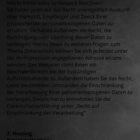
Welche Rechte haben Sie bezüglich Ihrer Daten?
Sie haben jederzeit das Recht unentgeltlich Auskunft
über Herkunft, Empfänger und Zweck Ihrer
gespeicherten personenbezogenen Daten zu
erhalten. Sie haben außerdem ein Recht, die
Berichtigung oder Löschung dieser Daten zu
verlangen. Hierzu sowie zu weiteren Fragen zum
Thema Datenschutz können Sie sich jederzeit unter
der im Impressum angegebenen Adresse an uns
wenden. Des Weiteren steht Ihnen ein
Beschwerderecht bei der zuständigen
Aufsichtsbehörde zu. Außerdem haben Sie das Recht,
unter bestimmten Umständen die Einschränkung
der Verarbeitung Ihrer personenbezogenen Daten zu
verlangen. Details hierzu entnehmen Sie der
Datenschutzerklärung unter „Recht auf
Einschränkung der Verarbeitung“.
2. Hosting