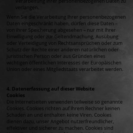
Verarbeitung Ihrer personenbezogenen Daten zu
verlangen.
Wenn Sie die Verarbeitung Ihrer personenbezogenen
Daten eingeschränkt haben, dürfen diese Daten –
von ihrer Speicherung abgesehen – nur mit Ihrer
Einwilligung oder zur Geltendmachung, Ausübung
oder Verteidigung von Rechtsansprüchen oder zum
Schutz der Rechte einer anderen natürlichen oder
juristischen Person oder aus Gründen eines
wichtigen öffentlichen Interesses der Europäischen
Union oder eines Mitgliedstaats verarbeitet werden.
4. Datenerfassung auf dieser Website
Cookies
Die Internetseiten verwenden teilweise so genannte
Cookies. Cookies richten auf Ihrem Rechner keinen
Schaden an und enthalten keine Viren. Cookies
dienen dazu, unser Angebot nutzerfreundlicher,
effektiver und sicherer zu machen. Cookies sind