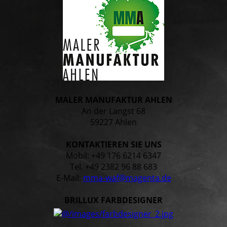
MALER MANUFAKTUR AHLEN
An der Langst 68
59227 Ahlen
KONTAKTIEREN SIE UNS
Mobil: +49 176 6214 6347
Tel. +49 2382 96 88 683
E-Mail:
mma-waf@magenta.de
BRILLUX FARBDESIGNER