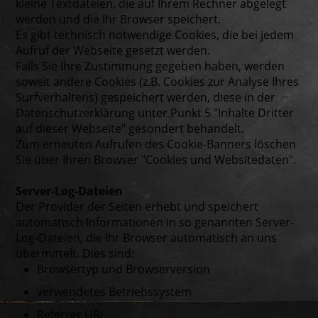
kleine Textdateien, die auf Ihrem Rechner abgelegt
werden und die Ihr Browser speichert.
Es gibt technisch notwendige Cookies, die bei jedem
Aufruf der Webseite gesetzt werden.
Falls Sie Ihre Zustimmung gegeben haben, werden
soweit andere Cookies (z.B. Cookies zur Analyse Ihres
Surfverhaltens) gespeichert werden, diese in der
Datenschutzerklärung unter Punkt 5 "Inhalte Dritter
auf dieser Webseite" gesondert behandelt.
Zum erneuten Aufrufen des Cookie-Banners löschen
Sie über Ihren Browser "Cookies und Websitedaten".
Server-Log-Dateien
Der Provider der Seiten erhebt und speichert
automatisch Informationen in so genannten Server-
Log-Dateien, die Ihr Browser automatisch an uns
übermittelt. Dies sind:
Browsertyp und Browserversion
verwendetes Betriebssystem
Referrer URL