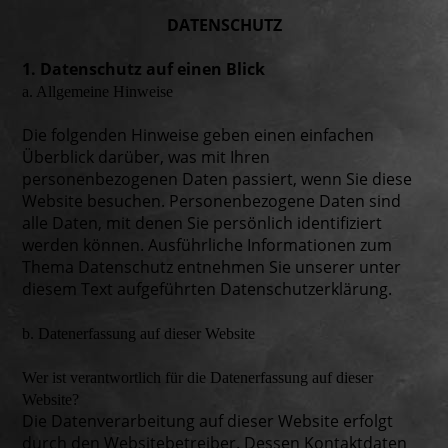
DATENSCHUTZ
1. Datenschutz auf einen Blick
a. Allgemeine Hinweise
Die folgenden Hinweise geben einen einfachen
Überblick darüber, was mit Ihren
personenbezogenen Daten passiert, wenn Sie diese
Website besuchen. Personenbezogene Daten sind
alle Daten, mit denen Sie persönlich identifiziert
werden können. Ausführliche Informationen zum
Thema Datenschutz entnehmen Sie unserer unter
diesem Text aufgeführten Datenschutzerklärung.
b. Datenerfassung auf dieser Website
Wer ist verantwortlich für die Datenerfassung auf dieser
Website?
Die Datenverarbeitung auf dieser Website erfolgt
durch den Websitebetreiber. Dessen Kontaktdaten