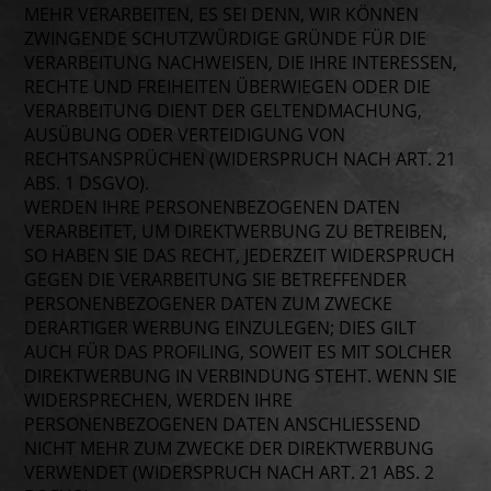
MEHR VERARBEITEN, ES SEI DENN, WIR KÖNNEN
ZWINGENDE SCHUTZWÜRDIGE GRÜNDE FÜR DIE
VERARBEITUNG NACHWEISEN, DIE IHRE INTERESSEN,
RECHTE UND FREIHEITEN ÜBERWIEGEN ODER DIE
VERARBEITUNG DIENT DER GELTENDMACHUNG,
AUSÜBUNG ODER VERTEIDIGUNG VON
RECHTSANSPRÜCHEN (WIDERSPRUCH NACH ART. 21
ABS. 1 DSGVO).
WERDEN IHRE PERSONENBEZOGENEN DATEN
VERARBEITET, UM DIREKTWERBUNG ZU BETREIBEN,
SO HABEN SIE DAS RECHT, JEDERZEIT WIDERSPRUCH
GEGEN DIE VERARBEITUNG SIE BETREFFENDER
PERSONENBEZOGENER DATEN ZUM ZWECKE
DERARTIGER WERBUNG EINZULEGEN; DIES GILT
AUCH FÜR DAS PROFILING, SOWEIT ES MIT SOLCHER
DIREKTWERBUNG IN VERBINDUNG STEHT. WENN SIE
WIDERSPRECHEN, WERDEN IHRE
PERSONENBEZOGENEN DATEN ANSCHLIESSEND
NICHT MEHR ZUM ZWECKE DER DIREKTWERBUNG
VERWENDET (WIDERSPRUCH NACH ART. 21 ABS. 2