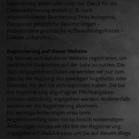
Speicherung widerrufen oder der Zweck für die
Datenspeicherung entfällt (z. B. nach
abgeschlossener Bearbeitung Ihres Anliegens).
Zwingende gesetzliche Bestimmungen –
insbesondere gesetzliche Aufbewahrungsfristen –
bleiben unberührt.
Registrierung auf dieser Website
Sie können sich auf dieser Website registrieren, um
zusätzliche Funktionen auf der Seite zu nutzen. Die
dazu eingegebenen Daten verwenden wir nur zum
Zwecke der Nutzung des jeweiligen Angebotes oder
Dienstes, für den Sie sich registriert haben. Die bei
der Registrierung abgefragten Pflichtangaben
müssen vollständig angegeben werden. Anderenfalls
werden wir die Registrierung ablehnen.
Für wichtige Änderungen etwa beim
Angebotsumfang oder bei technisch notwendigen
Änderungen nutzen wir die bei der Registrierung
angegebene E-Mail-Adresse, um Sie auf diesem Wege