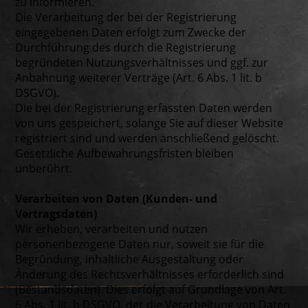
zu informieren.
Die Verarbeitung der bei der Registrierung
eingegebenen Daten erfolgt zum Zwecke der
Durchführung des durch die Registrierung
begründeten Nutzungsverhältnisses und ggf. zur
Anbahnung weiterer Verträge (Art. 6 Abs. 1 lit. b
DSGVO).
Die bei der Registrierung erfassten Daten werden
von uns gespeichert, solange Sie auf dieser Website
registriert sind und werden anschließend gelöscht.
Gesetzliche Aufbewahrungsfristen bleiben
unberührt.
Verarbeiten von Daten (Kunden- und
Vertragsdaten)
Wir erheben, verarbeiten und nutzen
personenbezogene Daten nur, soweit sie für die
Begründung, inhaltliche Ausgestaltung oder
Änderung des Rechtsverhältnisses erforderlich sind
(Bestandsdaten). Dies erfolgt auf Grundlage von Art.
6 Abs. 1 lit. b DSGVO, der die Verarbeitung von Daten