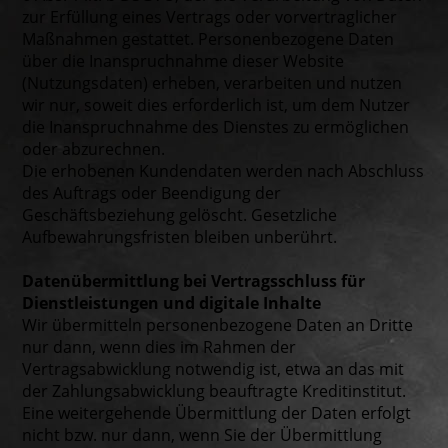
zur Erfüllung eines Vertrags oder vorvertraglicher
Maßnahmen gestattet. Personenbezogene Daten
über die Inanspruchnahme dieser Website
(Nutzungsdaten) erheben, verarbeiten und nutzen
wir nur, soweit dies erforderlich ist, um dem Nutzer
die Inanspruchnahme des Dienstes zu ermöglichen
oder abzurechnen.
Die erhobenen Kundendaten werden nach Abschluss
des Auftrags oder Beendigung der
Geschäftsbeziehung gelöscht. Gesetzliche
Aufbewahrungsfristen bleiben unberührt.
Datenübermittlung bei Vertragsschluss für
Dienstleistungen und digitale Inhalte
Wir übermitteln personenbezogene Daten an Dritte
nur dann, wenn dies im Rahmen der
Vertragsabwicklung notwendig ist, etwa an das mit
der Zahlungsabwicklung beauftragte Kreditinstitut.
Eine weitergehende Übermittlung der Daten erfolgt
nicht bzw. nur dann, wenn Sie der Übermittlung