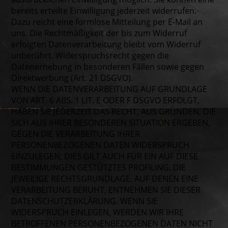
bereits erteilte Einwilligung jederzeit widerrufen.
Dazu reicht eine formlose Mitteilung per E-Mail an
uns. Die Rechtmäßigkeit der bis zum Widerruf
erfolgten Datenverarbeitung bleibt vom Widerruf
unberührt. Widerspruchsrecht gegen die
Datenerhebung in besonderen Fällen sowie gegen
Direktwerbung (Art. 21 DSGVO).
WENN DIE DATENVERARBEITUNG AUF GRUNDLAGE
VON ART. 6 ABS. 1 LIT. E ODER F DSGVO ERFOLGT,
HABEN SIE JEDERZEIT DAS RECHT, AUS GRÜNDEN, DIE
SICH AUS IHRER BESONDEREN SITUATION ERGEBEN,
GEGEN DIE VERARBEITUNG IHRER
PERSONENBEZOGENEN DATEN WIDERSPRUCH
EINZULEGEN; DIES GILT AUCH FÜR EIN AUF DIESE
BESTIMMUNGEN GESTÜTZTES PROFILING. DIE
JEWEILIGE RECHTSGRUNDLAGE, AUF DENEN EINE
VERARBEITUNG BERUHT, ENTNEHMEN SIE DIESER
DATENSCHUTZERKLÄRUNG. WENN SIE
WIDERSPRUCH EINLEGEN, WERDEN WIR IHRE
BETROFFENEN PERSONENBEZOGENEN DATEN NICHT