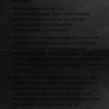
verlangen.
Wenn die Verarbeitung Ihrer
personenbezogenen Daten unrechtmäßig
geschah/geschieht, können Sie statt der
Löschung die Einschränkung der
Datenverarbeitung verlangen.
Wenn wir Ihre personenbezogenen Daten nicht
mehr benötigen, Sie sie jedoch zur Ausübung,
Verteidigung oder Geltendmachung von
Rechtsansprüchen benötigen, haben Sie das
Recht, statt der Löschung die Einschränkung der
Verarbeitung Ihrer personenbezogenen Daten zu
verlangen.
Wenn Sie einen Widerspruch nach Art. 21 Abs. 1
DSGVO eingelegt haben, muss eine Abwägung
zwischen Ihren und unseren Interessen
vorgenommen werden. Solange noch nicht
feststeht, wessen Interessen überwiegen, haben
Sie das Recht, die Einschränkung der