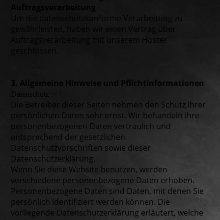
Auftragsverarbeitung
Um die datenschutzkonforme Verarbeitung zu
gewährleisten, haben wir einen Vertrag über
Auftragsverarbeitung mit unserem Hoster
geschlossen.
3. Allgemeine Hinweise und Pflichtinformationen
Datenschutz
Die Betreiber dieser Seiten nehmen den Schutz Ihrer
persönlichen Daten sehr ernst. Wir behandeln Ihre
personenbezogenen Daten vertraulich und
entsprechend der gesetzlichen
Datenschutzvorschriften sowie dieser
Datenschutzerklärung.
Wenn Sie diese Website benutzen, werden
verschiedene personenbezogene Daten erhoben.
Personenbezogene Daten sind Daten, mit denen Sie
persönlich identifiziert werden können. Die
vorliegende Datenschutzerklärung erläutert, welche