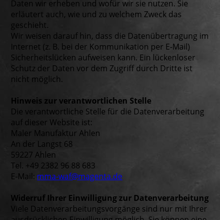
Daten wir erheben und wofür wir sie nutzen. Sie
erläutert auch, wie und zu welchem Zweck das
geschieht.
Wir weisen darauf hin, dass die Datenübertragung im
Internet (z. B. bei der Kommunikation per E-Mail)
Sicherheitslücken aufweisen kann. Ein lückenloser
Schutz der Daten vor dem Zugriff durch Dritte ist
nicht möglich.
Hinweis zur verantwortlichen Stelle
Die verantwortliche Stelle für die Datenverarbeitung
auf dieser Website ist:
Maler Manufaktur Ahlen
An der Langst 68
59227 Ahlen
Tel. +49 2382 96 88 683
E-Mail:
mma-waf@magenta.de
Widerruf Ihrer Einwilligung zur Datenverarbeitung
Viele Datenverarbeitungsvorgänge sind nur mit Ihrer
ausdrücklichen Einwilligung möglich. Sie können eine