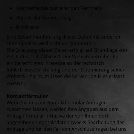
Hostname des zugreifenden Rechners
Uhrzeit der Serveranfrage
IP-Adresse
Eine Zusammenführung dieser Daten mit anderen
Datenquellen wird nicht vorgenommen.
Die Erfassung dieser Daten erfolgt auf Grundlage von
Art. 6 Abs. 1 lit. f DSGVO. Der Websitebetreiber hat
ein berechtigtes Interesse an der technisch
fehlerfreien Darstellung und der Optimierung seiner
Website – hierzu müssen die Server-Log-Files erfasst
werden.
Kontaktformular
Wenn Sie uns per Kontaktformular Anfragen
zukommen lassen, werden Ihre Angaben aus dem
Anfrageformular inklusive der von Ihnen dort
angegebenen Kontaktdaten zwecks Bearbeitung der
Anfrage und für den Fall von Anschlussfragen bei uns