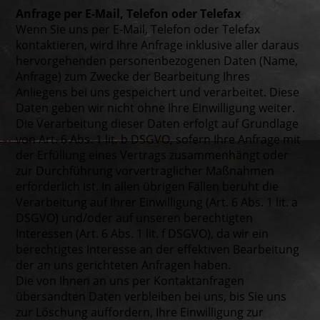
Anfrage per E-Mail, Telefon oder Telefax
Wenn Sie uns per E-Mail, Telefon oder Telefax
kontaktieren, wird Ihre Anfrage inklusive aller daraus
hervorgehenden personenbezogenen Daten (Name,
Anfrage) zum Zwecke der Bearbeitung Ihres
Anliegens bei uns gespeichert und verarbeitet. Diese
Daten geben wir nicht ohne Ihre Einwilligung weiter.
Die Verarbeitung dieser Daten erfolgt auf Grundlage
von Art. 6 Abs. 1 lit. b DSGVO, sofern Ihre Anfrage mit
der Erfüllung eines Vertrags zusammenhängt oder
zur Durchführung vorvertraglicher Maßnahmen
erforderlich ist. In allen übrigen Fällen beruht die
Verarbeitung auf Ihrer Einwilligung (Art. 6 Abs. 1 lit. a
DSGVO) und/oder auf unseren berechtigten
Interessen (Art. 6 Abs. 1 lit. f DSGVO), da wir ein
berechtigtes Interesse an der effektiven Bearbeitung
der an uns gerichteten Anfragen haben.
Die von Ihnen an uns per Kontaktanfragen
übersandten Daten verbleiben bei uns, bis Sie uns
zur Löschung auffordern, Ihre Einwilligung zur