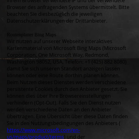
Ihrem Browser verwendete IP und der verwendete
Browser des anfragenden Systems übermittelt. Bitte
beachten Sie diesbezüglich die jeweiligen
Datenschutzerklärungen der Drittanbieter.
Routenplaner Bing Maps
Wir nutzen auf unserer Webseite interaktives
Kartenmaterial von Microsoft Bing Maps (Microsoft
Corporation, One Microsoft Way, Redmond,
Washington 98052, USA. Telefon: +1 (425) 882 8080)
damit Sie sich unseren Standort anzeigen lassen
können oder eine Route dorthin planen können.
Beim Nutzen dieses Dienstes werden verschiedene
persistente Cookies durch den Anbieter gesetzt. Sie
können dies über Ihre Browsereinstellungen
verhindern (Opt-Out). Falls Sie den Dienst nutzen
werden verschiedene Daten an den Anbieter
übertragen. Eine Übersicht über diese Daten finden
Sie in den Nutzungsbedingungen des Anbieters (
https://www.microsoft.com/en-
us/maps/product/terms
) und der