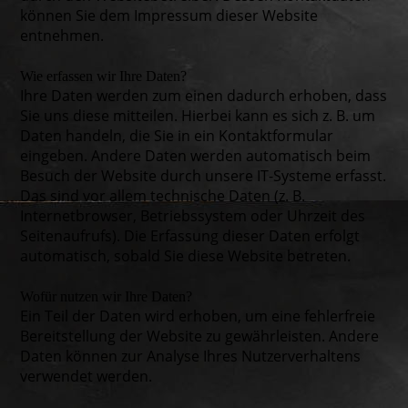
können Sie dem Impressum dieser Website
entnehmen.
Wie erfassen wir Ihre Daten?
Ihre Daten werden zum einen dadurch erhoben, dass
Sie uns diese mitteilen. Hierbei kann es sich z. B. um
Daten handeln, die Sie in ein Kontaktformular
eingeben. Andere Daten werden automatisch beim
Besuch der Website durch unsere IT-Systeme erfasst.
Das sind vor allem technische Daten (z. B.
Internetbrowser, Betriebssystem oder Uhrzeit des
Seitenaufrufs). Die Erfassung dieser Daten erfolgt
automatisch, sobald Sie diese Website betreten.
Wofür nutzen wir Ihre Daten?
Ein Teil der Daten wird erhoben, um eine fehlerfreie
Bereitstellung der Website zu gewährleisten. Andere
Daten können zur Analyse Ihres Nutzerverhaltens
verwendet werden.