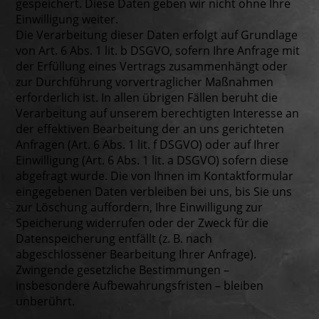
gespeichert. Diese Daten geben wir nicht ohne Ihre
Einwilligung weiter.
Die Verarbeitung dieser Daten erfolgt auf Grundlage
von Art. 6 Abs. 1 lit. b DSGVO, sofern Ihre Anfrage mit
der Erfüllung eines Vertrags zusammenhängt oder
zur Durchführung vorvertraglicher Maßnahmen
erforderlich ist. In allen übrigen Fällen beruht die
Verarbeitung auf unserem berechtigten Interesse an
der effektiven Bearbeitung der an uns gerichteten
Anfragen (Art. 6 Abs. 1 lit. f DSGVO) oder auf Ihrer
Einwilligung (Art. 6 Abs. 1 lit. a DSGVO) sofern diese
abgefragt wurde. Die von Ihnen im Kontaktformular
eingegebenen Daten verbleiben bei uns, bis Sie uns
zur Löschung auffordern, Ihre Einwilligung zur
Speicherung widerrufen oder der Zweck für die
Datenspeicherung entfällt (z. B. nach
abgeschlossener Bearbeitung Ihrer Anfrage).
Zwingende gesetzliche Bestimmungen –
insbesondere Aufbewahrungsfristen – bleiben
unberührt.