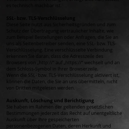
es technisch machbar ist.
SSL- bzw. TLS-Verschlüsselung
Diese Seite nutzt aus Sicherheitsgründen und zum
Schutz der Übertragung vertraulicher Inhalte, wie
zum Beispiel Bestellungen oder Anfragen, die Sie an
uns als Seitenbetreiber senden, eine SSL- bzw. TLS-
Verschlüsselung. Eine verschlüsselte Verbindung
erkennen Sie daran, dass die Adresszeile des
Browsers von „http://“ auf „https://“ wechselt und an
dem Schloss-Symbol in Ihrer Browserzeile.
Wenn die SSL- bzw. TLS-Verschlüsselung aktiviert ist,
können die Daten, die Sie an uns übermitteln, nicht
von Dritten mitgelesen werden.
Auskunft, Löschung und Berichtigung
Sie haben im Rahmen der geltenden gesetzlichen
Bestimmungen jederzeit das Recht auf unentgeltliche
Auskunft über Ihre gespeicherten
personenbezogenen Daten, deren Herkunft und