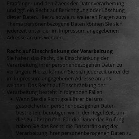
Empfänger und den Zweck der Datenverarbeitung
und ggf. ein Recht auf Berichtigung oder Löschung
dieser Daten. Hierzu sowie zu weiteren Fragen zum
Thema personenbezogene Daten können Sie sich
jederzeit unter der im Impressum angegebenen
Adresse an uns wenden.
Recht auf Einschränkung der Verarbeitung
Sie haben das Recht, die Einschränkung der
Verarbeitung Ihrer personenbezogenen Daten zu
verlangen. Hierzu können Sie sich jederzeit unter der
im Impressum angegebenen Adresse an uns
wenden. Das Recht auf Einschränkung der
Verarbeitung besteht in folgenden Fällen:
Wenn Sie die Richtigkeit Ihrer bei uns
gespeicherten personenbezogenen Daten
bestreiten, benötigen wir in der Regel Zeit, um
dies zu überprüfen. Für die Dauer der Prüfung
haben Sie das Recht, die Einschränkung der
Verarbeitung Ihrer personenbezogenen Daten zu