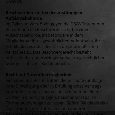
DSGVO).
Beschwerderecht bei der zuständigen
Aufsichtsbehörde
Im Falle von Verstößen gegen die DSGVO steht den
Betroffenen ein Beschwerderecht bei einer
Aufsichtsbehörde, insbesondere in dem
Mitgliedstaat ihres gewöhnlichen Aufenthalts, ihres
Arbeitsplatzes oder des Orts des mutmaßlichen
Verstoßes zu. Das Beschwerderecht besteht
unbeschadet anderweitiger verwaltungsrechtlicher
oder gerichtlicher Rechtsbehelfe.
Recht auf Datenübertragbarkeit
Sie haben das Recht, Daten, die wir auf Grundlage
Ihrer Einwilligung oder in Erfüllung eines Vertrags
automatisiert verarbeiten, an sich oder an einen
Dritten in einem gängigen, maschinenlesbaren
Format aushändigen zu lassen. Sofern Sie die direkte
Übertragung der Daten an einen anderen
Verantwortlichen verlangen, erfolgt dies nur, soweit