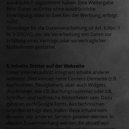
ausdrücklich zugestimmt haben. Eine Weitergabe
Ihrer Daten an Dritte ohne ausdrückliche
Einwilligung, etwa zu Zwecken der Werbung, erfolgt
nicht.
Grundlage für die Datenverarbeitung ist Art. 6 Abs. 1
lit. b DSGVO, der die Verarbeitung von Daten zur
Erfüllung eines Vertrags oder vorvertraglicher
Maßnahmen gestattet.
5. Inhalte Dritter auf der Webseite
Unser Internetauftritt integriert Inhalte anderer
Anbieter. Dies können reine Content-Elemente (z.B.
Nachrichten, Neuigkeiten), aber auch Widgets
(Funktionen, wie z.B. Buchungssysteme) oder z.B.
Schriften und technische Bibliotheken sein. Dazu
gehören auch Google Fonts. Aus technischen
Gründen erfolgt dies, indem diese Inhalte vom
Browser von anderen Servern geladen werden. In
diesem Zusammenhang werden die aktuell von