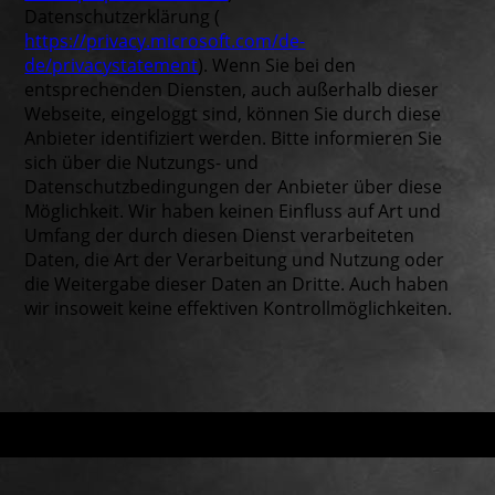
Datenschutzerklärung (
https://privacy.microsoft.com/de-
de/privacystatement
). Wenn Sie bei den
entsprechenden Diensten, auch außerhalb dieser
Webseite, eingeloggt sind, können Sie durch diese
Anbieter identifiziert werden. Bitte informieren Sie
sich über die Nutzungs- und
Datenschutzbedingungen der Anbieter über diese
Möglichkeit. Wir haben keinen Einfluss auf Art und
Umfang der durch diesen Dienst verarbeiteten
Daten, die Art der Verarbeitung und Nutzung oder
die Weitergabe dieser Daten an Dritte. Auch haben
wir insoweit keine effektiven Kontrollmöglichkeiten.