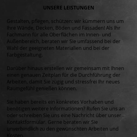
UNSERE LEIS­TUNGEN
Gestalten, pflegen, schützen: wir kümmern uns um
Ihre Wände, Decken, Böden und Fassaden! Als Ihr
Fachmann für alle Oberflächen im Innen- und
Außenbereich, beraten wir Sie umfassend bei der
Wahl der geeigneten Materialien und bei der
Farbgestaltung.
Darüber hinaus erstellen wir gemeinsam mit Ihnen
einen genauen Zeitplan für die Durchführung der
Arbeiten, damit Sie zügig und stressfrei Ihr neues
Raumgefühl genießen können.
Sie haben bereits ein konkretes Vorhaben und
benötigen weitere Informationen? Rufen Sie uns an
oder schreiben Sie uns eine Nachricht über unser
Kontaktformular. Gerne beraten wir Sie
unverbindlich zu den gewünschten Arbeiten und
Kosten.