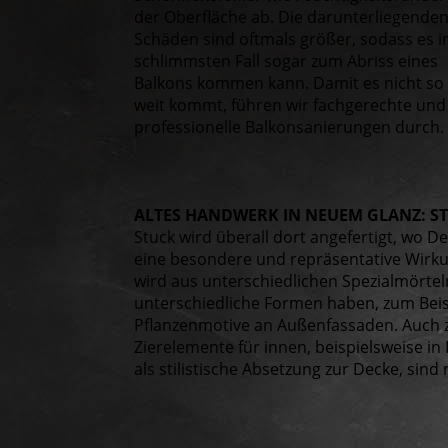
der Oberfläche ab. Die darunterliegende
Schäden sind oftmals größer, sodass es 
schlimmsten Fall sogar zum Abriss eines
Balkons kommen kann. Damit es nicht so
weit kommt, führen wir fachgerechte und
professionelle Balkonsanierungen durch.
ALTES HANDWERK IN NEUEM GLANZ: S
Stuck wird überall dort angefertigt, wo 
eine besondere und repräsentative Wirkun
wird aus unterschiedlichen Spezialmörtel
unterschiedliche Formen haben, zum Beis
Pflanzenmotive an Außenfassaden. Auch 
Zierelemente für innen, beispielsweise i
als stilistische Absetzung zur Decke, sind