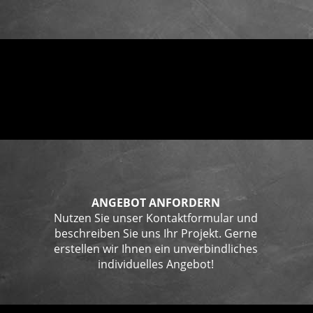
ANGEBOT ANFORDERN
Nutzen Sie unser Kontaktformular und
beschreiben Sie uns Ihr Projekt. Gerne
erstellen wir Ihnen ein unverbindliches
individuelles Angebot!