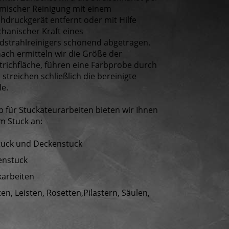
mischer Reinigung mit einem
hdruckgerät entfernt oder mit Hilfe
hanischer Kraft eines
dstrahlreinigers schonend abgetragen.
ach ermitteln wir die Größe der
trichfläche, führen eine Farbprobe durch
 streichen schließlich die bereinigte
le.
 für Stuckateurarbeiten bieten wir Ihnen
m Stuck an:
tuck und Deckenstuck
enstuck
karbeiten
n, Leisten, Rosetten,Pilastern, Säulen,