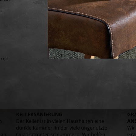
uren
KELLER­SANIERUNG
GRA
n
Der Keller ist in vielen Haushalten eine
AN
dunkle Kammer, in der viele ungenutzte
Wir
 an
Quadratmeter schlummern. Wir helfen
Gra