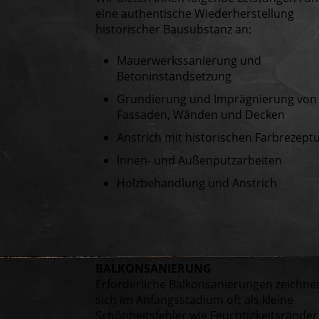
eine authentische Wiederherstellung
historischer Bausubstanz an:
Mauerwerkssanierung und
Betoninstandsetzung
Grundierung und Imprägnierung von
Fassaden, Wänden und Decken
Anstrich mit historischen Farbrezept
Innen- und Außenputzarbeiten
Holzbehandlung und Anstrich
BALKON­SANIERUNG
Erforderliche Balkonsanierungen zeichne
sich im Anfangsstadium oft als kleine
Schönheitsfehler wie Feuchtigkeitsränder