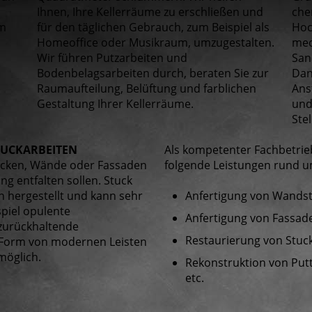
n
Ihnen, Ihre Kellerräume zu erschließen und
che
im
für den täglichen Gebrauch, zum Beispiel als
Hoc
Homeoffice oder Musikraum, umzugestalten.
mec
Wir führen Putzarbeiten und
San
Bodenbelagsarbeiten durch, beraten Sie zur
Dan
Raumaufteilung, Belüftung und farblichen
Ans
Gestaltung Ihrer Kellerräume.
und
Stel
TUCKARBEITEN
Als kompetenter Fachbetrieb
Decken, Wände oder Fassaden
folgende Leistungen rund u
g entfalten sollen. Stuck
n hergestellt und kann sehr
Anfertigung von Wands
piel opulente
Anfertigung von Fassad
zurückhaltende
Restaurierung von Stuc
n Form von modernen Leisten
 möglich.
Rekonstruktion von Putte
etc.