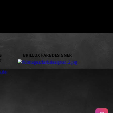
S
BRILLUX FARBDESIGNER
7
.de