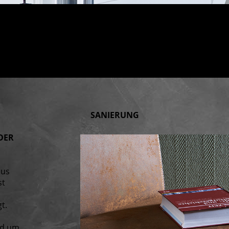
SANIE­RUNG
DER
aus
st
t.
nd um