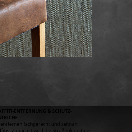
FFITI-ENTFERNUNG & SCHUTZ­
STRICHE
 entfernen fachgerecht und zeitnah
ffitis. Zunächst wird die Straßenkunst per